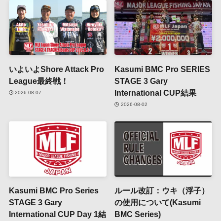
いよいよShore Attack Pro
Kasumi BMC Pro SERIES
League最終戦！
STAGE 3 Gary
International CUP結果
2026-08-07
2026-08-02
Kasumi BMC Pro Series
ルール改訂：ウキ（浮子）
STAGE 3 Gary
の使用について(Kasumi
International CUP Day 1結
BMC Series)