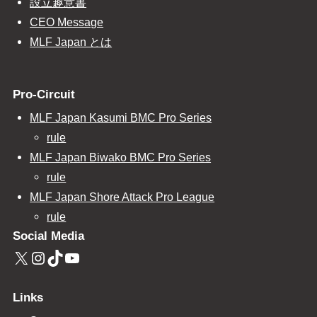
設立趣意書
CEO Message
MLF Japan とは
Pro-Circuit
MLF Japan Kasumi BMC Pro Series
rule
MLF Japan Biwako BMC Pro Series
rule
MLF Japan Shore Attack Pro League
rule
Social Media
X
Instagram
TikTok
YouTube
Links