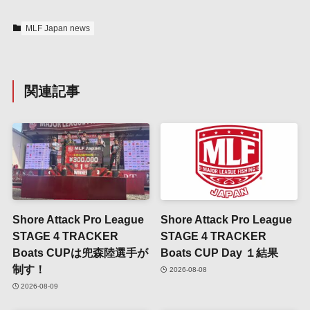
MLF Japan news
関連記事
Shore Attack Pro League
Shore Attack Pro League
STAGE 4 TRACKER
STAGE 4 TRACKER
Boats CUPは兜森陸選手が
Boats CUP Day １結果
制す！
2026-08-08
2026-08-09