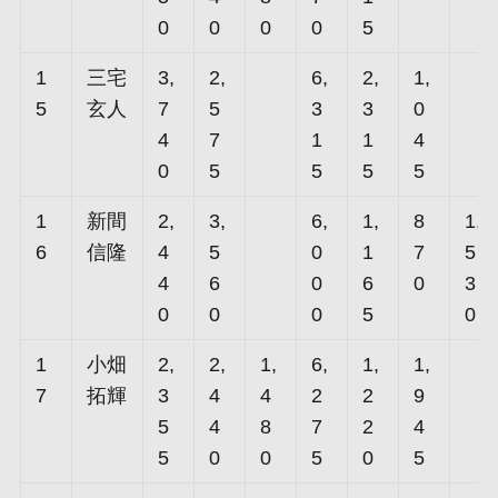
0
0
0
0
5
1
三宅
3,
2,
6,
2,
1,
5
玄人
7
5
3
3
0
4
7
1
1
4
0
5
5
5
5
1
新間
2,
3,
6,
1,
8
1,
6
信隆
4
5
0
1
7
5
4
6
0
6
0
3
0
0
0
5
0
1
小畑
2,
2,
1,
6,
1,
1,
7
拓輝
3
4
4
2
2
9
5
4
8
7
2
4
5
0
0
5
0
5