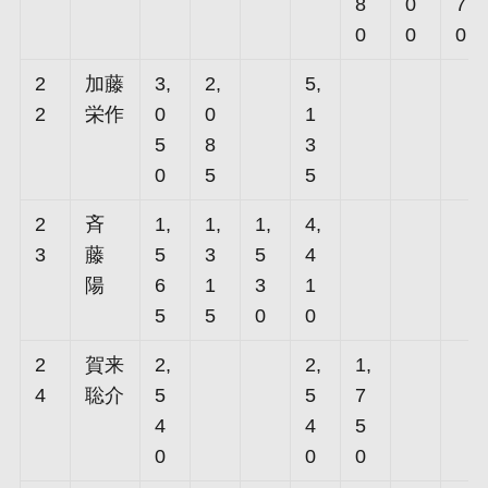
8
0
7
0
0
0
2
加藤
3,
2,
5,
2
栄作
0
0
1
5
8
3
0
5
5
2
斉
1,
1,
1,
4,
3
藤
5
3
5
4
陽
6
1
3
1
5
5
0
0
2
賀来
2,
2,
1,
4
聡介
5
5
7
4
4
5
0
0
0