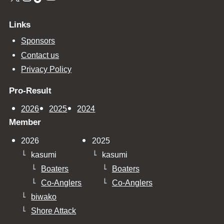
Links
Sponsors
Contact us
Privacy Policy
Pro-Result
2026
2025
2024
Member
2026
2025
kasumi
kasumi
Boaters
Boaters
Co-Anglers
Co-Anglers
biwako
Shore Attack