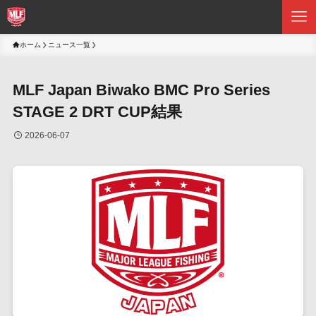
ホーム
ニュース一覧
MLF Japan Biwako BMC Pro Series
STAGE 2 DRT CUP結果
2026-06-07