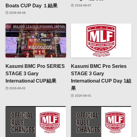
Boats CUP Day １結果
2026-08-07
2026-08-08
Kasumi BMC Pro SERIES
Kasumi BMC Pro Series
STAGE 3 Gary
STAGE 3 Gary
International CUP結果
International CUP Day 1結
果
2026-08-02
2026-08-01