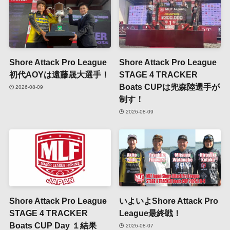
Shore Attack Pro League
Shore Attack Pro League
初代AOYは遠藤晟大選手！
STAGE 4 TRACKER
Boats CUPは兜森陸選手が
2026-08-09
制す！
2026-08-09
Shore Attack Pro League
いよいよShore Attack Pro
STAGE 4 TRACKER
League最終戦！
Boats CUP Day １結果
2026-08-07