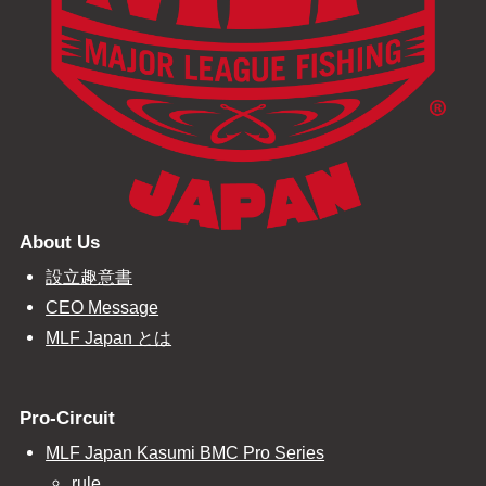
About Us
設立趣意書
CEO Message
MLF Japan とは
Pro-Circuit
MLF Japan Kasumi BMC Pro Series
rule