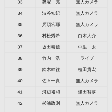
33
篠塚 亮
無人カメラ
34
渋谷知紀
無人カメラ
35
兵頭宏耶
無人カメラ
36
村松秀希
白木大介
37
坂田泰信
中里 太
38
竹内一浩
ライブ
39
鈴木幹往
植田貴宏
40
佐々一真
無人カメラ
41
河辺裕和
鎌田智夢
42
杉浦政則
無人カメラ