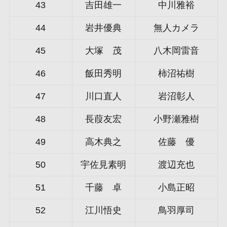
43
吉田雄一
中川雅裕
44
岩井優典
無人カメラ
45
大塚 茂
八木岡雷音
46
飯田秀明
柿沼祐樹
47
川口直人
岩沼彰人
48
長葭友宏
小野瀬雅樹
49
高木典之
佐藤 優
50
宇佐見素明
渡辺充也
51
千藤 卓
小島正昭
52
江川悟史
鳥羽厚司