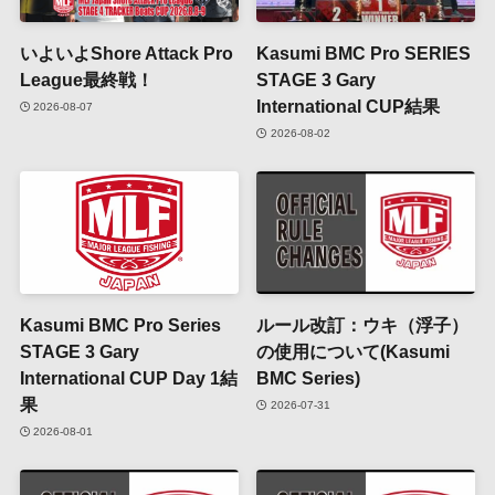
いよいよShore Attack Pro
Kasumi BMC Pro SERIES
League最終戦！
STAGE 3 Gary
International CUP結果
2026-08-07
2026-08-02
Kasumi BMC Pro Series
ルール改訂：ウキ（浮子）
STAGE 3 Gary
の使用について(Kasumi
International CUP Day 1結
BMC Series)
果
2026-07-31
2026-08-01