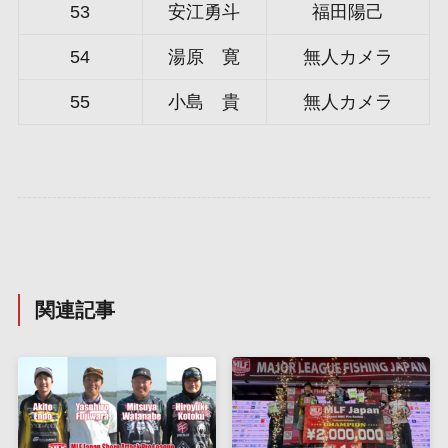
53
安江勇斗
福田陽己
54
湯原 寛
無人カメラ
55
小島 貴
無人カメラ
関連記事