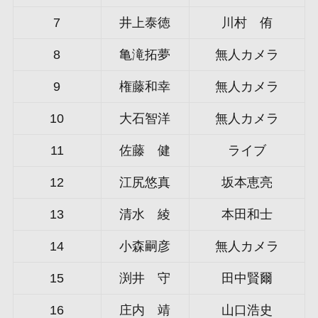
7
井上泰徳
川村 侑
8
亀滝拓夢
無人カメラ
9
権藤和幸
無人カメラ
10
大石智洋
無人カメラ
11
佐藤 健
ライブ
12
江尻悠真
坂本恵亮
13
清水 綾
本田和士
14
小森嗣彦
無人カメラ
15
渕井 守
田中賢爾
16
庄内 靖
山口浩史