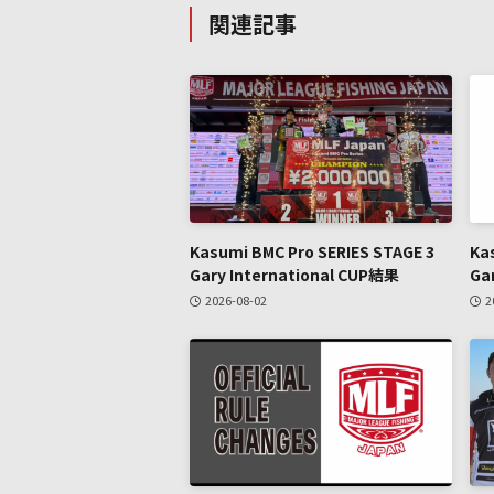
関連記事
Kasumi BMC Pro SERIES STAGE 3
Ka
Gary International CUP結果
Ga
2026-08-02
2